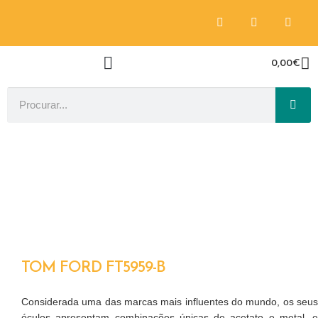
0,00
€
TOM FORD FT5959-B
Considerada uma das marcas mais influentes do mundo, os seus
óculos apresentam combinações únicas de acetato e metal, e