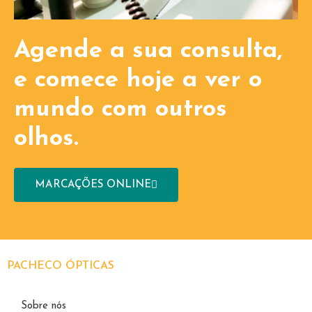
Agende a sua consulta,
e comece hoje a ver o
mundo com outros
olhos.
MARCAÇÕES ONLINE
PACHECO ÓPTICAS
Sobre nós