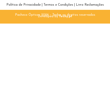
Política de Privacidade
|
Termos e Condições
|
Livro Reclamações
Pacheco Ópticas 2026 – Todos os direitos reservados
Developed by
Techy.pt