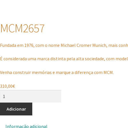
MCM2657
Fundada em 1976, com o nome Michael Cromer Munich, mais conh
É considerada uma marca distinta pela alta sociedade, com modelo
Venha construir memórias e marque a diferença com MCM.
310,00
€
Quantidade
de
MCM2657
Adicionar
Informação adicional