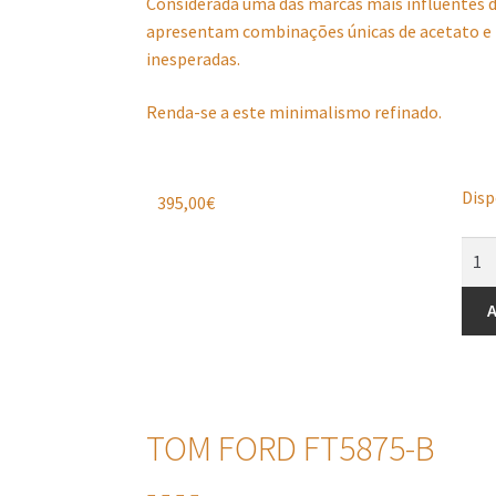
Considerada uma das marcas mais influentes d
apresentam combinações únicas de acetato e 
inesperadas.
Renda-se a este minimalismo refinado.
Disp
395,00
€
A
TOM FORD FT5875-B