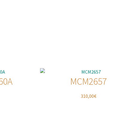
60A
MCM2657
310,00
€