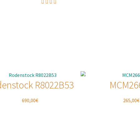
denstock R8022B53
MCM26
690,00
€
265,00
€