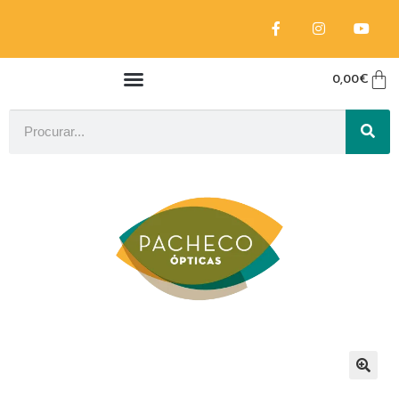
0,00
€