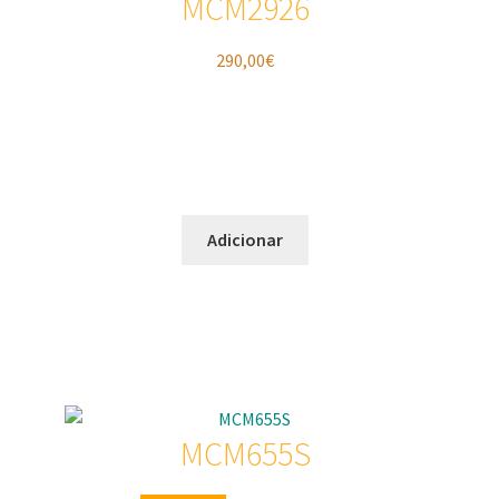
MCM2926
290,00
€
Adicionar
MCM655S