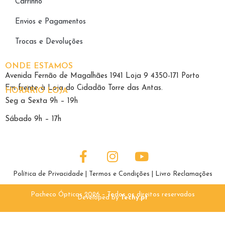
Carrinho
Envios e Pagamentos
Trocas e Devoluções
ONDE ESTAMOS
Avenida Fernão de Magalhães 1941 Loja 9 4350-171 Porto
Em frente à Loja do Cidadão Torre das Antas.
HORÁRIO LOJA
Seg a Sexta 9h – 19h
Sábado 9h – 17h
Política de Privacidade
|
Termos e Condições
|
Livro Reclamações
Pacheco Ópticas 2026 – Todos os direitos reservados
Developed by
Techy.pt