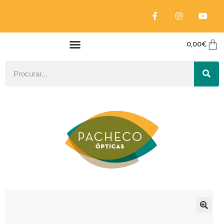
0,00
€