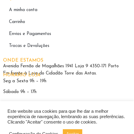
A minha conta
Carrinho
Envios e Pagamentos
Trocas e Devoluções
ONDE ESTAMOS
Avenida Fernão de Magalhães 1941 Loja 9 4350-171 Porto
Em frente à Loja do Cidadão Torre das Antas.
HORÁRIO LOJA
Seg a Sexta 9h – 19h
Sábado 9h – 17h
Este website usa cookies para que lhe dar a melhor
experiência de navegação, lembrando as suas preferências.
Clicando "Aceitar" consente o uso de cookies.
Política de Privacidade
|
Termos e Condições
|
Livro Reclamações
Configuração de Cookies
Aceitar