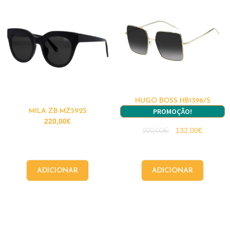
HUGO BOSS HB1396/S
PROMOÇÃO!
MILA ZB MZ592S
220,00
€
132,00
€
220,00
€
ADICIONAR
ADICIONAR