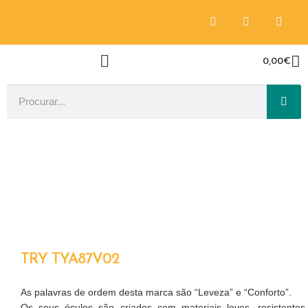
0,00
€
TRY TYA87V02
As palavras de ordem desta marca são “Leveza” e “Conforto”.
Os seus óculos são criados com materiais leves, resistentes,