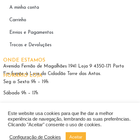
A minha conta
Carrinho
Envios e Pagamentos
Trocas e Devoluções
ONDE ESTAMOS
Avenida Fernão de Magalhães 1941 Loja 9 4350-171 Porto
Em frente à Loja do Cidadão Torre das Antas.
HORÁRIO LOJA
Seg a Sexta 9h – 19h
Sábado 9h – 17h
Este website usa cookies para que lhe dar a melhor
experiência de navegação, lembrando as suas preferências.
Clicando "Aceitar" consente o uso de cookies.
Política de Privacidade
|
Termos e Condições
|
Livro Reclamações
Configuração de Cookies
Aceitar