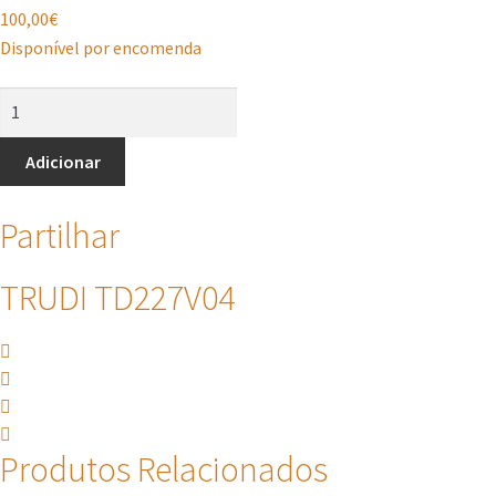
100,00
€
Disponível por encomenda
Quantidade
de
TRUDI
Adicionar
TD227V04
Partilhar
TRUDI TD227V04
Produtos Relacionados