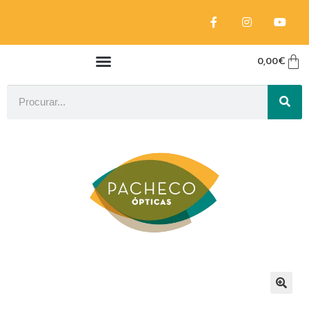
0,00
€