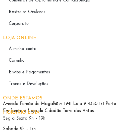
Consultas de Optometria e Contactologia​
Rastreios Oculares
Corporate
LOJA ONLINE
A minha conta
Carrinho
Envios e Pagamentos
Trocas e Devoluções
ONDE ESTAMOS
Avenida Fernão de Magalhães 1941 Loja 9 4350-171 Porto
Em frente à Loja do Cidadão Torre das Antas.
HORÁRIO LOJA
Seg a Sexta 9h – 19h
Sábado 9h – 17h