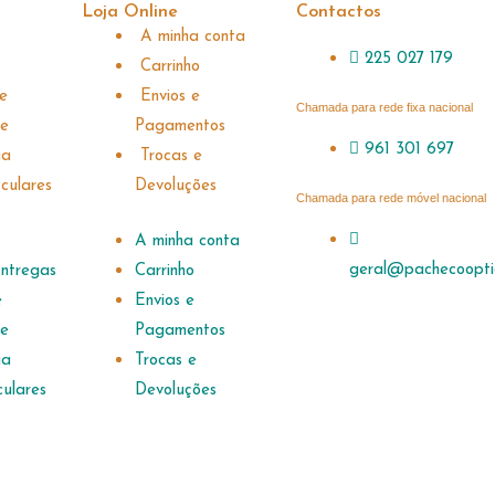
Loja Online
Contactos
A minha conta
225 027 179
Carrinho
de
Envios e
Chamada para rede fixa nacional
 e
Pagamentos
961 301 697
a​
Trocas e
culares
Devoluções
Chamada para rede móvel nacional
A minha conta
geral@pachecoopti
Entregas
Carrinho
e
Envios e
 e
Pagamentos
a​
Trocas e
culares
Devoluções