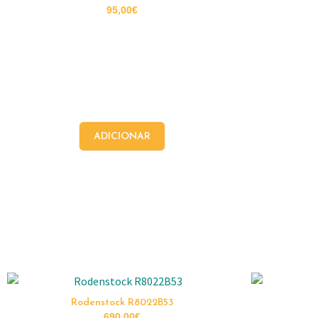
95,00
€
ADICIONAR
Rodenstock R8022B53
690,00
€