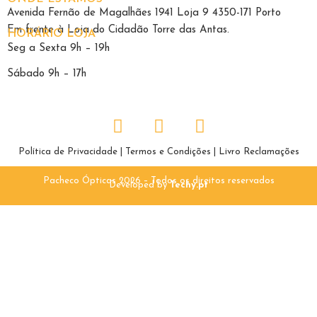
Avenida Fernão de Magalhães 1941 Loja 9 4350-171 Porto
Em frente à Loja do Cidadão Torre das Antas.
HORÁRIO LOJA
Seg a Sexta 9h – 19h
Sábado 9h – 17h
Política de Privacidade
|
Termos e Condições
|
Livro Reclamações
Pacheco Ópticas 2026 – Todos os direitos reservados
Developed by
Techy.pt