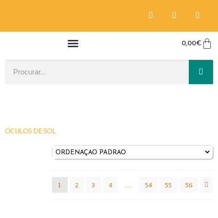
0,00
€
ÓCULOS DE SOL
1
2
3
4
…
54
55
56