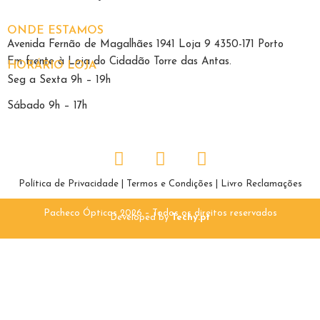
ONDE ESTAMOS
Avenida Fernão de Magalhães 1941 Loja 9 4350-171 Porto
Em frente à Loja do Cidadão Torre das Antas.
HORÁRIO LOJA
Seg a Sexta 9h – 19h
Sábado 9h – 17h
Política de Privacidade
|
Termos e Condições
|
Livro Reclamações
Pacheco Ópticas 2026 – Todos os direitos reservados
Developed by
Techy.pt