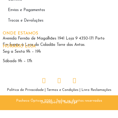
Envios e Pagamentos
Trocas e Devoluções
ONDE ESTAMOS
Avenida Fernão de Magalhães 1941 Loja 9 4350-171 Porto
Em frente à Loja do Cidadão Torre das Antas.
HORÁRIO LOJA
Seg a Sexta 9h – 19h
Sábado 9h – 17h
Política de Privacidade
|
Termos e Condições
|
Livro Reclamações
Pacheco Ópticas 2026 – Todos os direitos reservados
Developed by
Techy.pt