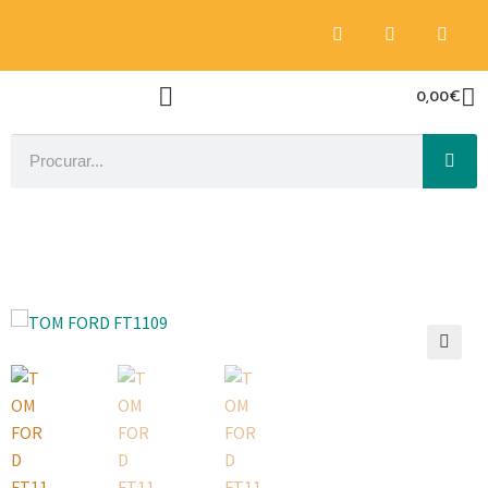
0,00
€
🔍