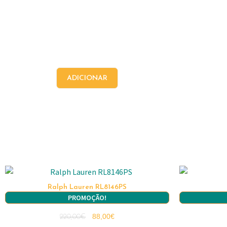
ADICIONAR
Ralph Lauren RL8146PS
PROMOÇÃO!
88,00
€
220,00
€