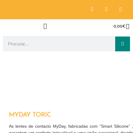
0,00
€
MYDAY TORIC
As lentes de contacto MyDay, fabricadas com “Smart Silicone” ,
garantem um conforto inigualável e uma visão excecional, devido