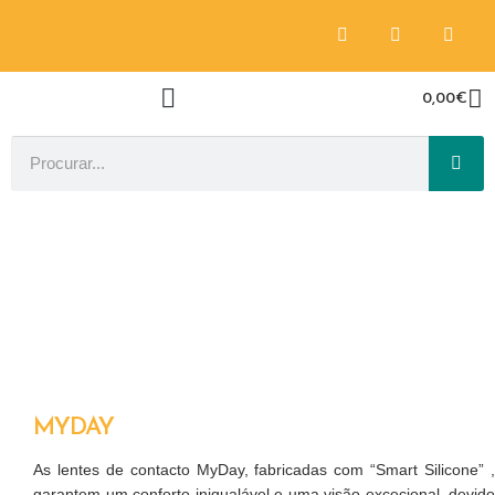
0,00
€
MYDAY
As lentes de contacto MyDay, fabricadas com “Smart Silicone” ,
garantem um conforto inigualável e uma visão excecional, devido