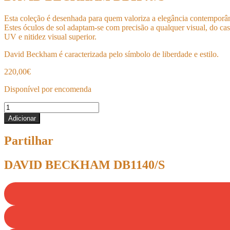
Esta coleção é desenhada para quem valoriza a elegância contemporâne
Estes óculos de sol adaptam-se com precisão a qualquer visual, do c
UV e nitidez visual superior.
David Beckham é caracterizada pelo símbolo de liberdade e estilo.
220,00
€
Disponível por encomenda
Quantidade
de
Adicionar
DAVID
BECKHAM
Partilhar
DB1140/S
DAVID BECKHAM DB1140/S