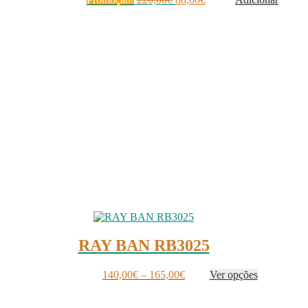
preço
preço
original
atual
era:
é:
220,00€.
88,00€.
RAY BAN RB3025
Price
140,00
€
–
165,00
€
Ver opções
This
range:
product
140,00€