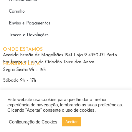
Carrinho
Envios e Pagamentos
Trocas e Devoluções
ONDE ESTAMOS
Avenida Fernão de Magalhães 1941 Loja 9 4350-171 Porto
Em frente à Loja do Cidadão Torre das Antas.
HORÁRIO LOJA
Seg a Sexta 9h – 19h
Sábado 9h – 17h
Este website usa cookies para que lhe dar a melhor
experiência de navegação, lembrando as suas preferências.
Clicando "Aceitar" consente o uso de cookies.
Política de Privacidade
|
Termos e Condições
|
Livro Reclamações
Configuração de Cookies
Aceitar
Pacheco Ópticas 2026 – Todos os direitos reservados
Developed by
Techy.pt