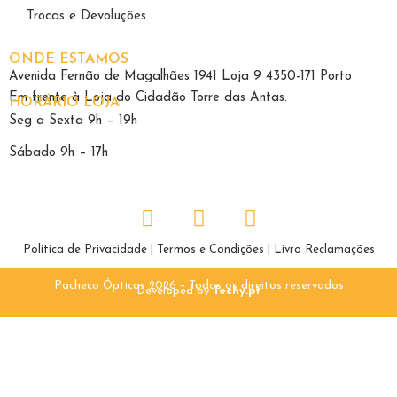
Trocas e Devoluções
ONDE ESTAMOS
Avenida Fernão de Magalhães 1941 Loja 9 4350-171 Porto
Em frente à Loja do Cidadão Torre das Antas.
HORÁRIO LOJA
Seg a Sexta 9h – 19h
Sábado 9h – 17h
Política de Privacidade
|
Termos e Condições
|
Livro Reclamações
Pacheco Ópticas 2026 – Todos os direitos reservados
Developed by
Techy.pt