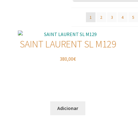
1
2
3
4
5
SAINT LAURENT SL M129
380,00
€
Adicionar