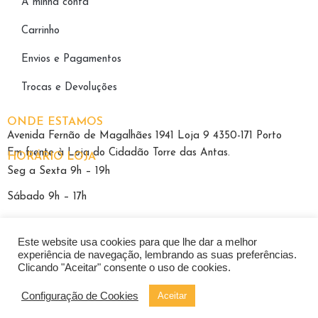
A minha conta
Carrinho
Envios e Pagamentos
Trocas e Devoluções
ONDE ESTAMOS
Avenida Fernão de Magalhães 1941 Loja 9 4350-171 Porto
Em frente à Loja do Cidadão Torre das Antas.
HORÁRIO LOJA
Seg a Sexta 9h – 19h
Sábado 9h – 17h
Este website usa cookies para que lhe dar a melhor
experiência de navegação, lembrando as suas preferências.
Clicando "Aceitar" consente o uso de cookies.
Política de Privacidade
|
Termos e Condições
|
Livro Reclamações
Configuração de Cookies
Aceitar
Pacheco Ópticas 2026 – Todos os direitos reservados
Developed by
Techy.pt