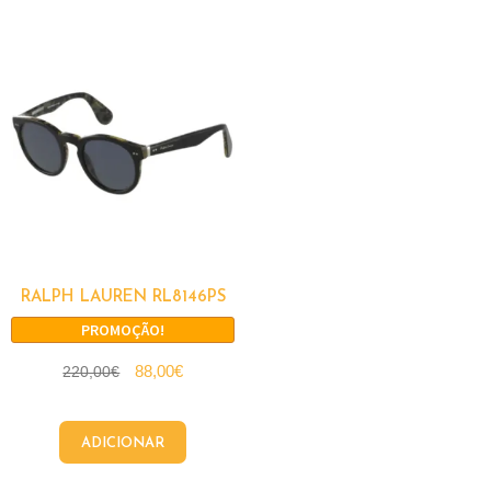
RALPH LAUREN RL8146PS
PROMOÇÃO!
88,00
€
220,00
€
ADICIONAR