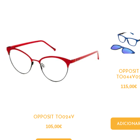
OPPOSIT
TO044V0
115,00
€
OPPOSIT TO024V
ADICIONA
105,00
€