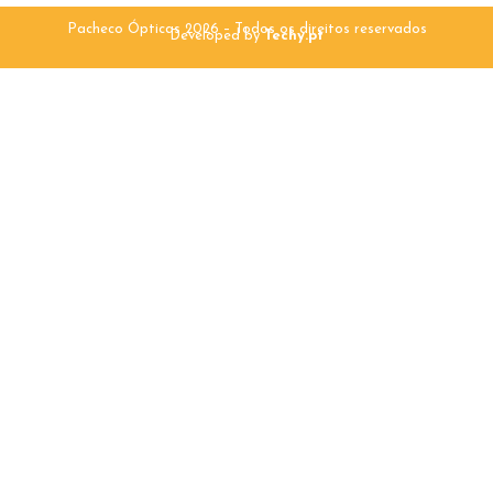
Pacheco Ópticas 2026 – Todos os direitos reservados
Developed by
Techy.pt