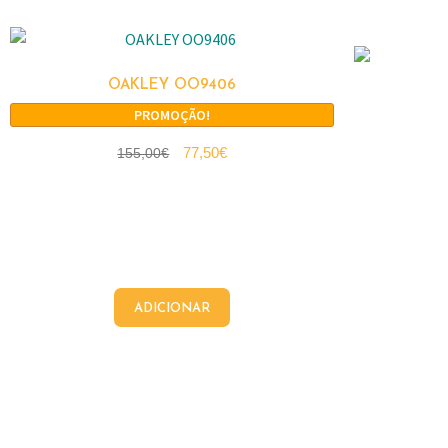
OAKLEY OO9406
PROMOÇÃO!
77,50
€
155,00
€
ADICIONAR