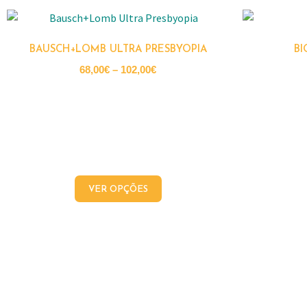
BAUSCH+LOMB ULTRA PRESBYOPIA
BI
68,00
€
–
102,00
€
VER OPÇÕES