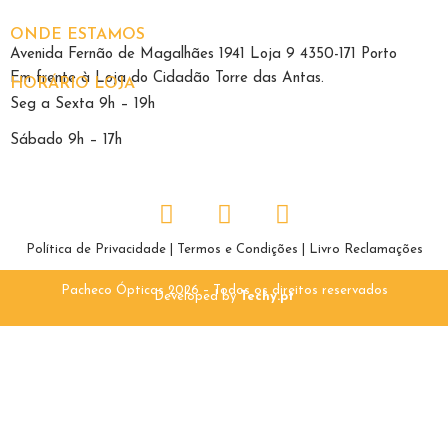
ONDE ESTAMOS
Avenida Fernão de Magalhães 1941 Loja 9 4350-171 Porto
Em frente à Loja do Cidadão Torre das Antas.
HORÁRIO LOJA
Seg a Sexta 9h – 19h
Sábado 9h – 17h
Política de Privacidade
|
Termos e Condições
|
Livro Reclamações
Pacheco Ópticas 2026 – Todos os direitos reservados
Developed by
Techy.pt