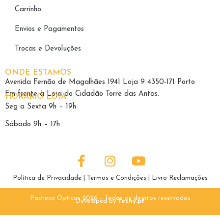
Carrinho
Envios e Pagamentos
Trocas e Devoluções
ONDE ESTAMOS
Avenida Fernão de Magalhães 1941 Loja 9 4350-171 Porto
Em frente à Loja do Cidadão Torre das Antas.
HORÁRIO LOJA
Seg a Sexta 9h – 19h
Sábado 9h – 17h
Política de Privacidade
|
Termos e Condições
|
Livro Reclamações
Pacheco Ópticas 2026 – Todos os direitos reservados
Developed by
Techy.pt