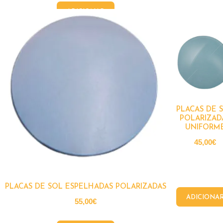
ADICIONAR
PLACAS DE 
POLARIZAD
UNIFORM
45,00
€
PLACAS DE SOL ESPELHADAS POLARIZADAS
ADICIONA
55,00
€