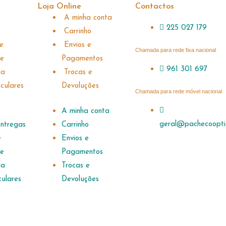
Loja Online
Contactos
A minha conta
225 027 179
Carrinho
de
Envios e
Chamada para rede fixa nacional
 e
Pagamentos
961 301 697
a​
Trocas e
culares
Devoluções
Chamada para rede móvel nacional
A minha conta
geral@pachecoopti
Entregas
Carrinho
e
Envios e
 e
Pagamentos
a​
Trocas e
culares
Devoluções