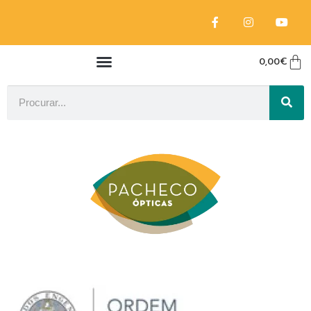
0,00
€