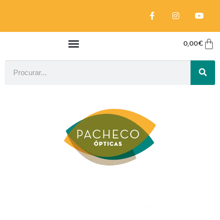
0,00
€