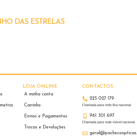
HO DAS ESTRELAS
LOJA ONLINE
CONTACTOS
as
A minha conta
225 027 179
metria
Carrinho
Chamada para rede fixa nacional
961 301 697
Envios e Pagamentos
Chamada para rede móvel nacional
Trocas e Devoluções
geral@pachecoopticas